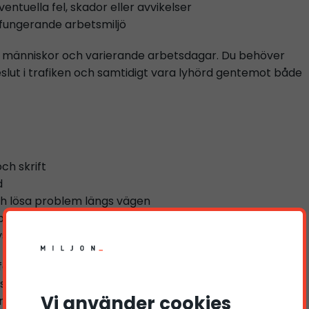
ntuella fel, skador eller avvikelser
älfungerande arbetsmiljö
, människor och varierande arbetsdagar. Du behöver
eslut i trafiken och samtidigt vara lyhörd gentemot både
ch skrift
d
ch lösa problem längs vägen
arbetsförmåga
ystem och mobilbaserade verktyg i arbetet
renhet av busskörning, linjetrafik, färdtjänst,
ersontransport. Det är även meriterande om du har god
Vi använder cookies
rådet samt om du talar flera språk.