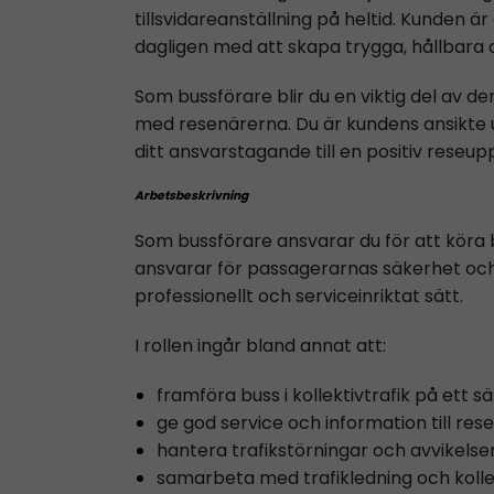
tillsvidareanställning på heltid. Kunden ä
dagligen med att skapa trygga, hållbara o
Som bussförare blir du en viktig del av den
med resenärerna. Du är kundens ansikte 
ditt ansvarstagande till en positiv reseup
Arbetsbeskrivning
Som bussförare ansvarar du för att köra bus
ansvarar för passagerarnas säkerhet och 
professionellt och serviceinriktat sätt.
I rollen ingår bland annat att:
framföra buss i kollektivtrafik på ett s
ge god service och information till res
hantera trafikstörningar och avvikelser
samarbeta med trafikledning och koll