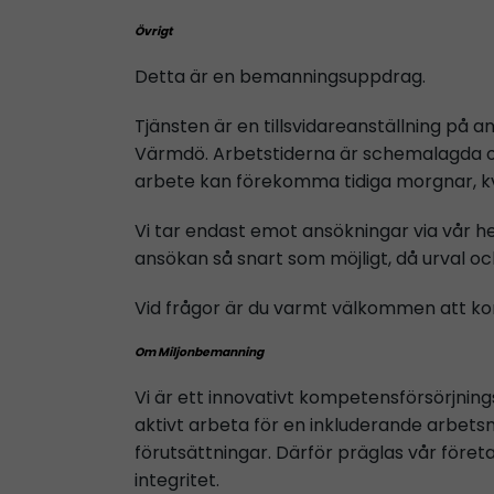
Övrigt
Detta är en bemanningsuppdrag.
Tjänsten är en tillsvidareanställning på a
Värmdö. Arbetstiderna är schemalagda och
arbete kan förekomma tidiga morgnar, kv
Vi tar endast emot ansökningar via vår he
ansökan så snart som möjligt, då urval oc
Vid frågor är du varmt välkommen att k
Om Miljonbemanning
Vi är ett innovativt kompetensförsörjnin
aktivt arbeta för en inkluderande arbets
förutsättningar. Därför präglas vår föret
integritet.