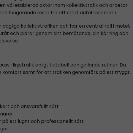
r en väl etablerad aktör inom kollektivtrafik och arbetar
ch fungerande resor för ett stort antal resenärer.
 dagliga kollektivtrafiken och har en central roll i mötet
utåt och bidrar genom ditt bemötande, din körning och
plevelse.
s i linjetrafik enligt tidtabell och gällande rutiner. Du
komfort samt för att trafiken genomförs på ett tryggt,
äkert och ansvarsfullt sätt
enärer
 på ett lugnt och professionellt sätt
egor