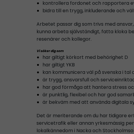
kontrollera fordonet och rapportera eve
bidra till en trygg, inkluderande och v
Arbetet passar dig som trivs med ansvar
kunna arbeta självständigt, fatta kloka b
resenärer och kollegor.
Vi söker dig som
har giltigt körkort med behörighet D
har giltigt YKB
kan kommunicera väl på svenska i tal o
är trygg, ansvarsfull och serviceinrikta
har god förmåga att hantera stress o
är punktlig, flexibel och har god sam
är bekväm med att använda digitala s
Det är meriterande om du har tidigare erfa
servicetrafik eller annan yrkesmässig p
lokalkännedom i Nacka och Stockholmsom