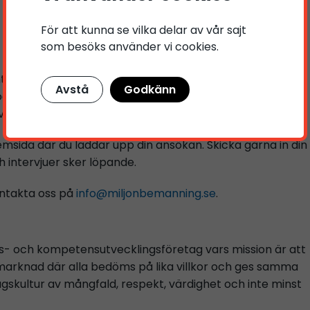
För att kunna se vilka delar av vår sajt
som besöks använder vi cookies.
ntingen deltid eller heltid med placering i Nacka och
Avstå
Godkänn
 kan variera utifrån trafikens behov, vilket innebär att
ällar och helger.
msida där du laddar upp din ansökan. Skicka gärna in din
h intervjuer sker löpande.
ontakta oss på
info@miljonbemanning.se
.
gs- och kompetensutvecklingsföretag vars mission är att
marknad där alla bedöms på lika villkor och ges samma
agskultur av mångfald, respekt, värdighet och inte minst