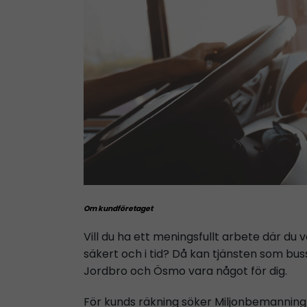
Om kundföretaget
Vill du ha ett meningsfullt arbete där du 
säkert och i tid? Då kan tjänsten som bu
Jordbro och Ösmo vara något för dig.
För kunds räkning söker Miljonbemanning