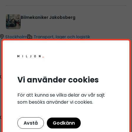
Bilmekaniker Jakobsberg
Stockholm
Transport, lager och logistik
Lagermedarbetare sökes till Märsta – Deltid
Stockholm
Vi använder cookies
Transport, lager och logistik
För att kunna se vilka delar av vår sajt
Truckförare sökes för sommarjobb - Sollentuna
som besöks använder vi cookies.
Stockholm
Transport, lager och logistik
Avstå
Godkänn