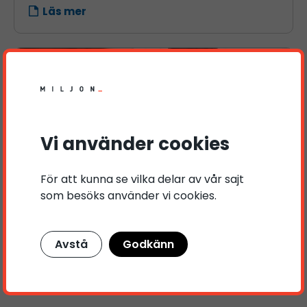
Läs mer
Vi använder cookies
Bästa tipsen för Linkedin
För att kunna se vilka delar av vår sajt
som besöks använder vi cookies.
Vässa din LinkedIn-profil och utöka ditt
kontaktnätverk!
Avstå
Godkänn
Läs mer