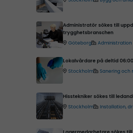
Administratör sökes till up
trygghetsbranschen
Göteborg
Administration
Lokalvårdare på deltid 06:0
Stockholm
Sanering och 
Hisstekniker sökes till ledan
Stockholm
Installation, d
Lagermedarbetare sökes till