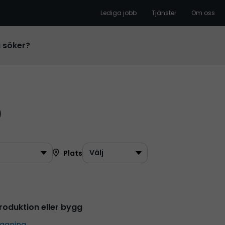
Lediga jobb
Tjänster
Om oss
u söker?
b
Plats
oduktion eller bygg
äggning