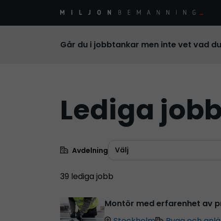
Går du i jobbtankar men inte vet vad d
Lediga job
Avdelning
39 lediga jobb
Montör med erfarenhet av pr
Stockholm
Bygg och anl