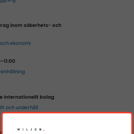
pdrag inom säkerhets- och
 och ekonomi
0–11:00
renhållning
de internationellt bolag
rift och underhåll
 Märsta – Deltid