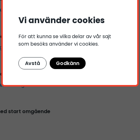
er och logistik
Vi använder cookies
För att kunna se vilka delar av vår sajt
tledare inom anläggning
som besöks använder vi cookies.
äggning
Avstå
Godkänn
arjobb - Sollentuna
er och logistik
 med start omgående