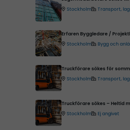
Stockholm
Transport, lag
Erfaren Byggledare / Projek
Stockholm
Bygg och anl
Truckförare sökes för somm
Stockholm
Transport, lag
Truckförare sökes – Heltid
Stockholm
Ej angivet