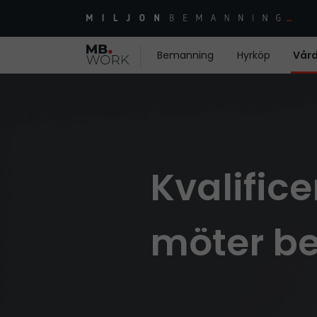
Bemanning
Hyrköp
Vår
Kvalific
möter b