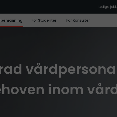
Lediga job
dbemanning
För Studenter
För Konsulter
erad vårdpersona
ehoven inom vår