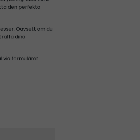
hitta den perfekta
ocesser. Oavsett om du
träffa dina
l via formuläret