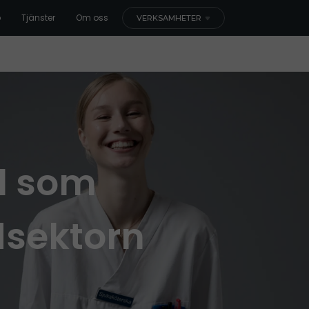
b
Tjänster
Om oss
VERKSAMHETER
l som
dsektorn