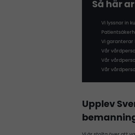
Så här ar
Vi lyssnar in 
Patientsäkerhe
Vi garanterar 
Vår vårdperso
Vår vårdperso
Vår vårdperson
Upplev Sv
bemanning
Vi är stolta över att