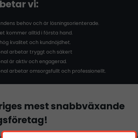
betar vi:
kundens behov och är lösningsorienterade.
t kommer alltid i första hand.
hög kvalitet och kundnöjdhet.
nal arbetar tryggt och säkert
nal är aktiv och engagerad.
al arbetar omsorgsfullt och professionellt.
eriges mest snabbväxande
sföretag!
 vara en av landets främsta aktörer inom bemanning och r