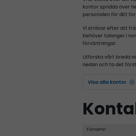
kontor spridda över hel
personalen för ditt fö
Vi strävar efter att f
behöver talanger i nor
förväntningar.
Utforska vårt breda nä
nedan och ta det för
Visa alla kontor
Konta
Förnamn