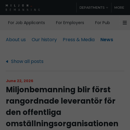
DEPARTMENTS
MORE
For Job Applicants
For Employers
For Public Sector
About us
Our history
Press & Media
News
Show all posts
June 22, 2026
Miljonbemanning blir först
rangordnade leverantör för
den offentliga
omställningsorganisationen