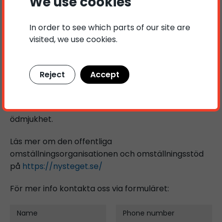
We use cookies
förtroendet. Samtidigt vet vi att ett uppdrag av
detta slag inte främst handlar om vår framgång
In order to see which parts of our site are
utan snarare om vårt ansvar: att med
visited, we use cookies.
arbetsmarknadskunskap, dokumenterade metoder
och engagerade rådgivare hjälpa fler människor
att finna sin väg framåt.
Reject
Accept
Ett stort förtroende. Ett meningsfullt ansvar. Och
ett uppdrag vi tar oss an med både glädje och
ödmjukhet.
Läs mer om den offentliga
omställningsorganisationen och omställningsstöd
på
https://nysteget.se/
För mer info kontakta oss via formuläret:
Name
Phone number