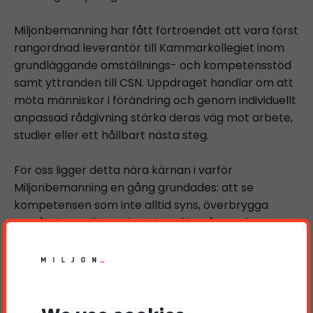
Miljonbemanning har fått förtroendet att vara först
rangordnad leverantör till Kammarkollegiet inom
grundläggande omställnings- och kompetensstöd
samt yttranden till CSN. Uppdraget handlar om att
möta människor i förändring och genom individuellt
anpassad rådgivning stärka deras väg mot arbete,
studier eller ett hållbart nästa steg.
För oss ligger detta nära kärnan i varför
Miljonbemanning en gång grundades: att se
kompetensen som inte alltid syns, överbrygga
avståndet mellan människors förmåga och
arbetsmarknadens möjligheter – och göra det med
närvaro, kvalitet och respekt.
Vi känner en djup och ödmjuk stolthet över