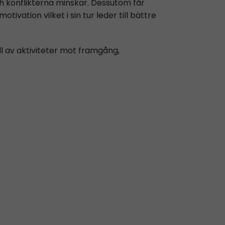
ch konflikterna minskar. Dessutom får
vation vilket i sin tur leder till bättre
ll av aktiviteter mot framgång,