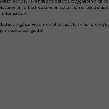
fysiska och psykiska hälsa förbättras, tryggheten ökar o
eleverna en förbättrad koncentration och en ökad studiemoti
studieresultat!
Med det sagt ser vi fram emot en höst full med rörelse/fu
gemenskap och glädje!