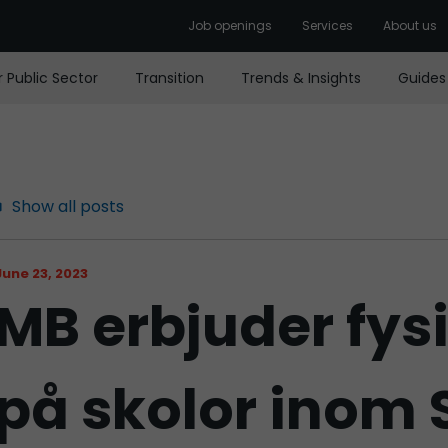
Job openings
Services
About us
r Public Sector
Transition
Trends & Insights
Guides
Show all posts
June 23, 2023
MB erbjuder fysi
på skolor inom