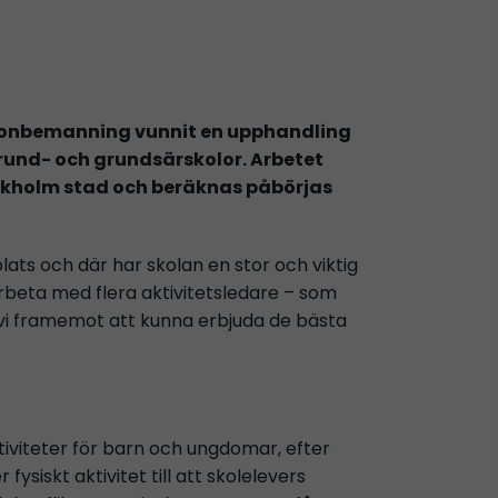
iljonbemanning vunnit en upphandling
rund- och grundsärskolor. Arbetet
ckholm stad och beräknas påbörjas
 plats och där har skolan en stor och viktig
rbeta med flera aktivitetsledare – som
er vi framemot att kunna erbjuda de bästa
tiviteter för barn och ungdomar, efter
siskt aktivitet till att skolelevers