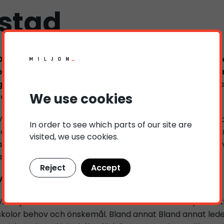
stad
Det är med stolthet och glädje vi kan berätta att M
om fysisk aktivitet i Stockholms stads kommunala g
görs i samarbete med Utbildningsförvaltningen Sto
We use cookies
redan i höst!
Vår vision har alltid varit att göra samhället till en bättre
In order to see which parts of our site are
roll! Under våra verksamma år har vi haft förmånen att a
visited, we use cookies.
alla drivits av viljan att skapa en god folkhälsa. Därför s
aktivitetsledarna för barn och ungdomar i Stockholm!
Reject
Accept
Varför fysisk aktivitet?
Vi erbjuder aktivitetsledare som håller i skräddarsydda ak
skolor behov och önskemål. Bland annat Bland annat leder fy