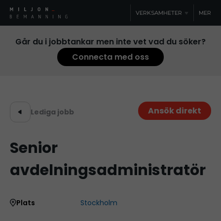
VERKSAMHETER
MER
Går du i jobbtankar men inte vet vad du söker?
Connecta med oss
Ansök direkt
Lediga jobb
Senior
avdelningsadministratör
Plats
Stockholm