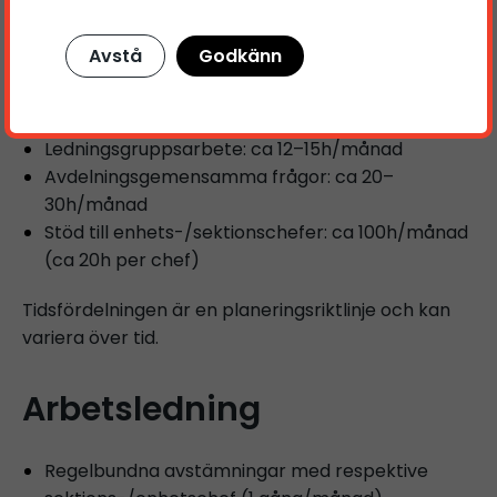
Omfattning och fördelning
av tid
Avstå
Godkänn
Tillgänglig tid: ca 144 timmar/månad
Ledningsgruppsarbete: ca 12–15h/månad
Avdelningsgemensamma frågor: ca 20–
30h/månad
Stöd till enhets-/sektionschefer: ca 100h/månad
(ca 20h per chef)
Tidsfördelningen är en planeringsriktlinje och kan
variera över tid.
Arbetsledning
Regelbundna avstämningar med respektive