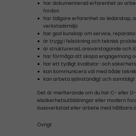
har dokumenterad erfarenhet av arbete
fordon
har tidigare erfarenhet av ledarskap, 
verkstadsmiljö
har god kunskap om service, reparatio
är trygg i felsökning och teknisk prob
är strukturerad, ansvarstagande och l
har förmåga att skapa engagemang och
har ett tydligt kvalitets- och säkerhet
kan kommunicera väl med både teknike
kan arbeta självständigt och samtidigt 
Det är meriterande om du har C- eller D-k
elsäkerhetsutbildningar eller modern ford
bussverkstad eller arbete med hållbara 
Övrigt