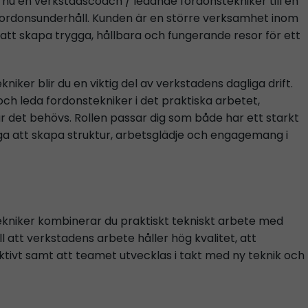
nu en verkstadscoach / ledande fordonstekniker till en
 fordonsunderhåll. Kunden är en större verksamhet inom
att skapa trygga, hållbara och fungerande resor för ett
ker blir du en viktig del av verkstadens dagliga drift.
 och leda fordonstekniker i det praktiska arbetet,
är det behövs. Rollen passar dig som både har ett starkt
ga att skapa struktur, arbetsglädje och engagemang i
kniker kombinerar du praktiskt tekniskt arbete med
l att verkstadens arbete håller hög kvalitet, att
tivt samt att teamet utvecklas i takt med ny teknik och