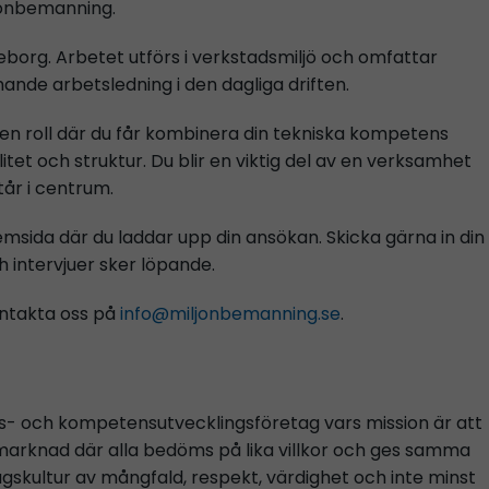
jonbemanning.
eborg. Arbetet utförs i verkstadsmiljö och omfattar
ande arbetsledning i den dagliga driften.
 en roll där du får kombinera din tekniska kompetens
itet och struktur. Du blir en viktig del av en verksamhet
tår i centrum.
msida där du laddar upp din ansökan. Skicka gärna in din
h intervjuer sker löpande.
ontakta oss på
info@miljonbemanning.se
.
gs- och kompetensutvecklingsföretag vars mission är att
marknad där alla bedöms på lika villkor och ges samma
agskultur av mångfald, respekt, värdighet och inte minst