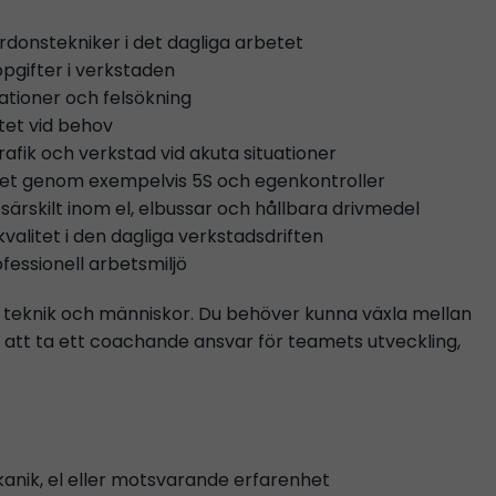
rdonstekniker i det dagliga arbetet
ppgifter i verkstaden
rationer och felsökning
etet vid behov
rafik och verkstad vid akuta situationer
ivitet genom exempelvis 5S och egenkontroller
särskilt inom el, elbussar och hållbara drivmedel
valitet i den dagliga verkstadsdriften
ofessionell arbetsmiljö
, teknik och människor. Du behöver kunna växla mellan
 att ta ett coachande ansvar för teamets utveckling,
kanik, el eller motsvarande erfarenhet