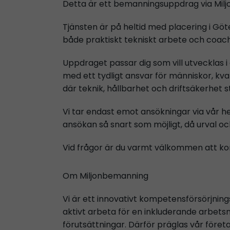
Detta är ett bemanningsuppdrag via Mil
Tjänsten är på heltid med placering i Göt
både praktiskt tekniskt arbete och coach
Uppdraget passar dig som vill utvecklas i
med ett tydligt ansvar för människor, kval
där teknik, hållbarhet och driftsäkerhet s
Vi tar endast emot ansökningar via vår he
ansökan så snart som möjligt, då urval oc
Vid frågor är du varmt välkommen att k
Om Miljonbemanning
Vi är ett innovativt kompetensförsörjnin
aktivt arbeta för en inkluderande arbets
förutsättningar. Därför präglas vår föret