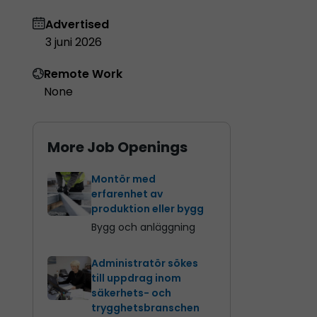
Advertised
3 juni 2026
Remote Work
None
More Job Openings
Montör med
erfarenhet av
produktion eller bygg
Bygg och anläggning
Administratör sökes
till uppdrag inom
säkerhets- och
trygghetsbranschen