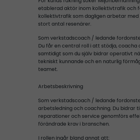
För kunds räkning söker Miljonbemanning 
etablerad aktör inom kollektivtrafik och
kollektivtrafik som dagligen arbetar med 
stort antal resenärer.
Som verkstadscoach / ledande fordonstekni
Du får en central roll i att stödja, coacha
samtidigt som du själv bidrar operativt n
tekniskt kunnande och en naturlig förmå
teamet.
Arbetsbeskrivning
Som verkstadscoach / ledande fordonste
arbetsledning och coachning. Du bidrar til
reparationer och service genomförs effek
förändrade krav i branschen.
I rollen ingår bland annat att: