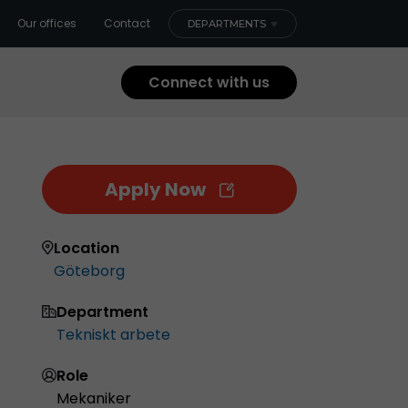
Our offices
Contact
DEPARTMENTS
Connect with us
Apply Now
Location
Göteborg
Department
Tekniskt arbete
Role
Mekaniker