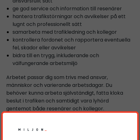
ansvarsfullt sätt
ge god service och information till resenärer
hantera trafikstörningar och avvikelser på ett
lugnt och professionellt sätt
samarbeta med trafikledning och kollegor
kontrollera fordonet och rapportera eventuella
fel, skador eller avvikelser
bidra till en trygg, inkluderande och
välfungerande arbetsmiljö
Arbetet passar dig som trivs med ansvar,
människor och varierande arbetsdagar. Du
behöver kunna arbeta självständigt, fatta kloka
beslut i trafiken och samtidigt vara lyhörd
gentemot både resenärer och kollegor.
Vi söker dig som
har giltigt körkort med behörighet D
har giltigt YKB